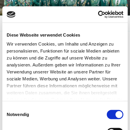
Zum
Inhalt
springen
Menü
Diese Webseite verwendet Cookies
Wir verwenden Cookies, um Inhalte und Anzeigen zu
HAFTUNGSAUSSCHLUSS (DISCLAIMER)
personalisieren, Funktionen für soziale Medien anbieten
Wir betonen hiermit ausdrücklich, dass wir uns von
zu können und die Zugriffe auf unsere Website zu
den Inhalten aller die Domain „www.sportschuetzen-
analysieren. Außerdem geben wir Informationen zu Ihrer
uelsen.de“ verlassenden Links (externe Links)
Verwendung unserer Website an unsere Partner für
distanzieren. Wir haben keinen Einfluss auf die
soziale Medien, Werbung und Analysen weiter. Unsere
Gestaltung und Inhalte der gelinkten Seiten und
Partner führen diese Informationen möglicherweise mit
machen uns deren Inhalte nicht zu eigen. Ausnahmen
weiteren Daten zusammen, die Sie ihnen bereitgestellt
werden als solche eindeutig gekennzeichnet, eine
haben oder die sie im Rahmen Ihrer Nutzung der Dienste
solche Ausnahme ist dieser Haftungsausschluss,
gesammelt haben.
Einwilligungsauswahl
dessen Inhalt hiermit als von dieser Domain
Notwendig
übernommen deklariert wird. Ferner gilt für diese
Domain, dass jeder Link als Zugangsvermittlung im