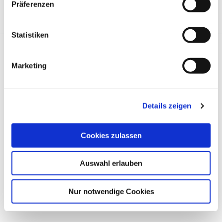
Präferenzen
Sinne von §5 III TDG zu verstehen ist.
Statistiken
Stolz präsentiert von WordPress
Marketing
Details zeigen
Cookies zulassen
Auswahl erlauben
Nur notwendige Cookies