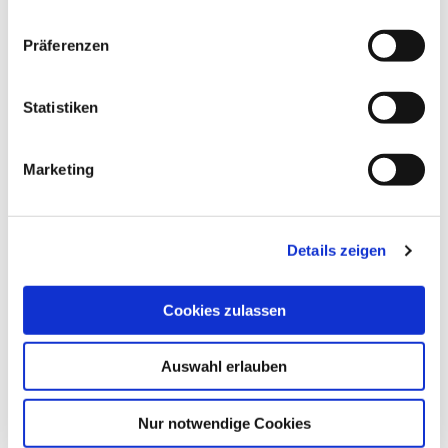
Präferenzen
Statistiken
Beitragsnavigation
Marketing
Nächster
WEITER
Beitrag
Termine Winterrunde 2017/18
Details zeigen
Cookies zulassen
HIER FINDEST DU UNS
Auswahl erlauben
Adresse
Große Straße 123
20017 Lichtermeer
Nur notwendige Cookies